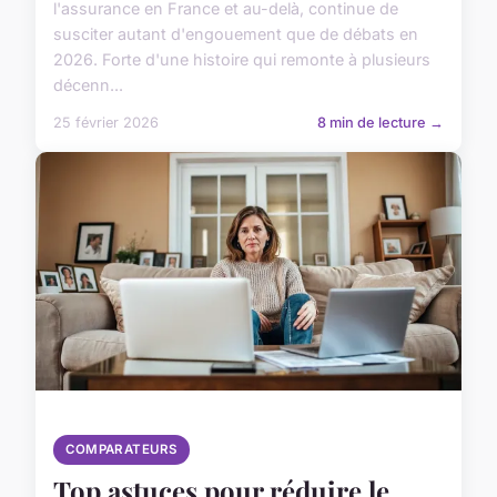
l'assurance en France et au-delà, continue de
susciter autant d'engouement que de débats en
2026. Forte d'une histoire qui remonte à plusieurs
décenn...
25 février 2026
8 min de lecture →
COMPARATEURS
Top astuces pour réduire le